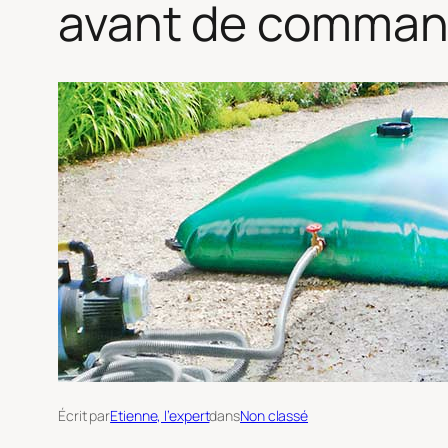
avant de comman
Écrit par
Etienne, l’expert
dans
Non classé