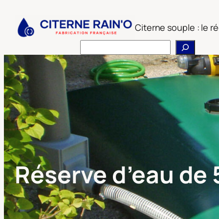
Aller
au
Citerne souple : le 
contenu
Rechercher
Réserve d’eau de 