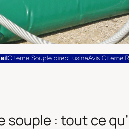
eil
Citerne Souple direct usine
Avis Citerne 
 souple : tout ce qu’i