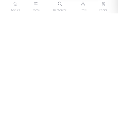
Accueil
Menu
Recherche
Profil
Panier
05 56 28 48 85
La vidéo qui résume tout !