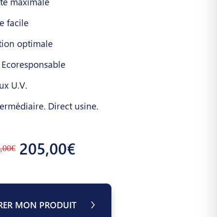
ité maximale
 facile
tion optimale
 Ecoresponsable
ux U.V.
ermédiaire. Direct usine.
205,00€
,00€
RER MON PRODUIT