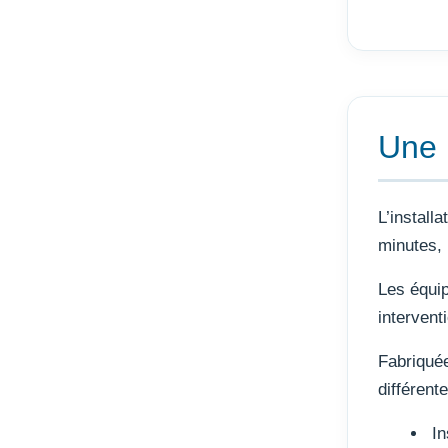
Une i
L’installa
minutes, 
Les équip
intervent
Fabriquée
différent
In