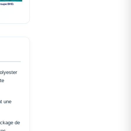
polyester
te
nt une
tockage de
res