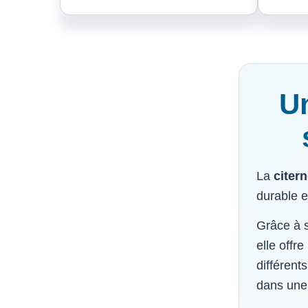
Un
La
citern
durable et
Grâce à s
elle offr
différent
dans une