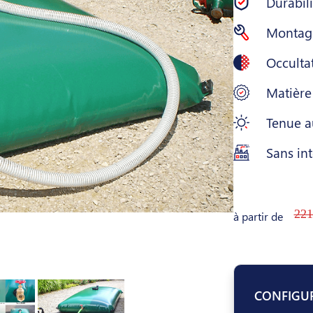
Durabil
Montage
Occulta
Matière
Tenue a
Sans int
221
à partir de
CONFIGU