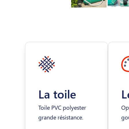
La toile
L
Toile PVC polyester
Opt
grande résistance.
gou