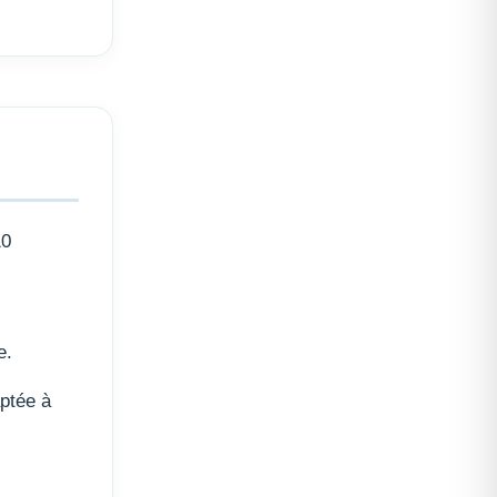
10
e.
ptée à