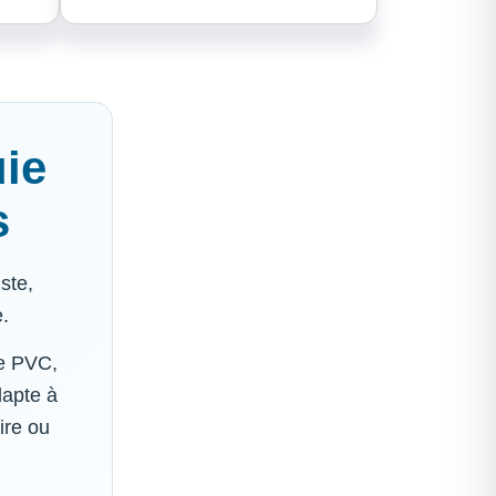
uie
s
ste,
e.
de PVC,
dapte à
ire ou