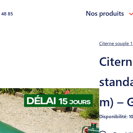
Nos produits
 48 85
Citerne souple 1
Citern
standa
m) – G
Disponibilité: 1