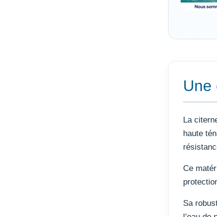
Une 
La citern
haute tén
résistanc
Ce matéri
protectio
Sa robust
l’eau de 