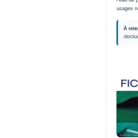
usages n
À reten
stocka