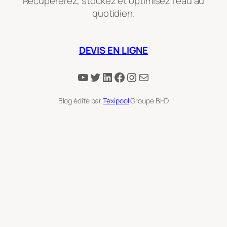
Récupérerez, stockez et optimisez l'eau au
quotidien.
DEVIS EN LIGNE
YouTube
Twitter
LinkedIn
Facebook
Instagram
E-mail
Blog édité par
Texipool
Groupe BHD