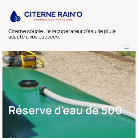
Aller
au
contenu
Citerne souple : le récupérateur d'eau de pluie
adapté à vos espaces.
Réserve d’eau de 500