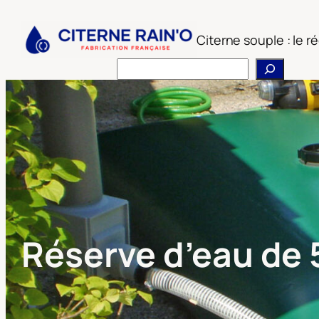
Aller
au
Citerne souple : le 
contenu
Rechercher
Réserve d’eau de 