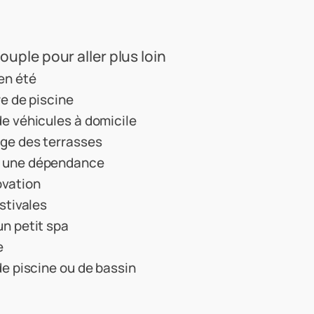
uple pour aller plus loin
en été
re de piscine
de véhicules à domicile
age des terrasses
ou une dépendance
ovation
estivales
un petit spa
e
de piscine ou de bassin