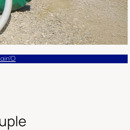
Rain’O
ouple