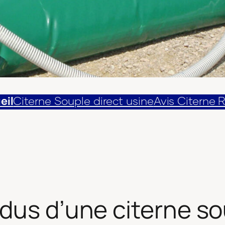
eil
Citerne Souple direct usine
Avis Citerne 
dus d’une citerne s