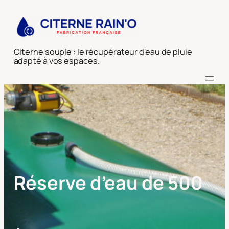
Aller
au
contenu
Citerne souple : le récupérateur d'eau de pluie
adapté à vos espaces.
Réserve d’eau de 500