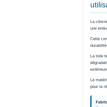
utili
La citern
une endu
Cette con
durabilit
La toile 
dégradati
extérieur
Le matéri
pour la r
Fabric