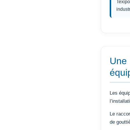
Texipo
industr
Une 
équi
Les équip
l’installa
Le raccor
de goutti