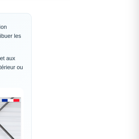
ion
ibuer les
 et aux
térieur ou