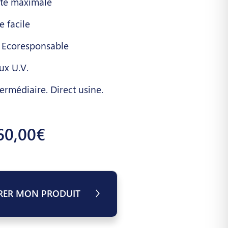
ité maximale
 facile
 Ecoresponsable
ux U.V.
ermédiaire. Direct usine.
60,00€
RER MON PRODUIT