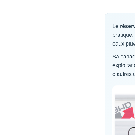
Le
réserv
pratique,
eaux pluv
Sa capaci
exploitati
d’autres 