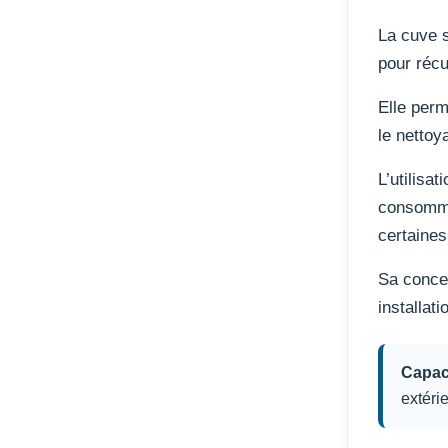
La cuve s
pour récu
Elle perm
le nettoy
L’utilisa
consommat
certaines
Sa concep
installat
Capaci
extéri