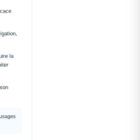
icace
igation,
ire la
iter
 son
s usages