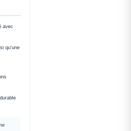
té avec
si qu’une
ons
 durable
ine