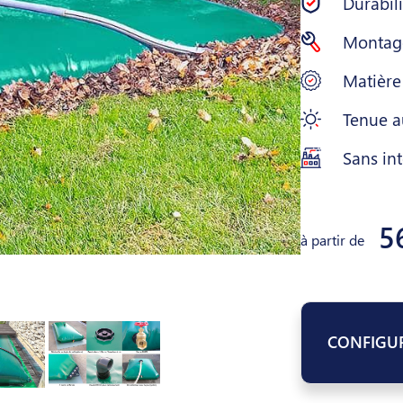
Durabil
Montage
Matière
Tenue a
Sans int
5
à partir de
CONFIGU