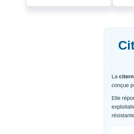
Ci
La
citern
conçue po
Elle répo
exploitat
résistante