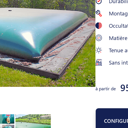
Durabil
Montage
Occulta
Matière
Tenue a
Sans int
9
à partir de
CONFIGU