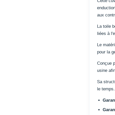
Cette cuv
enduction
aux contr
La toile 
liées à l'
Le matéri
pour la g
Conçue p
usine afin
Sa struct
le temps.
Garant
Garan