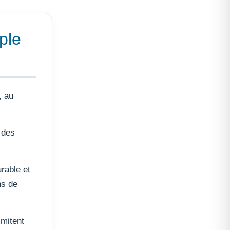
ple
, au
 des
rable et
ns de
imitent