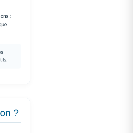
ions :
que
es
ifs.
ion ?