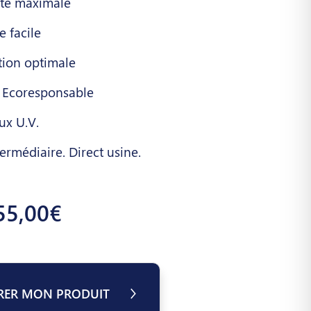
ité maximale
 facile
tion optimale
 Ecoresponsable
ux U.V.
ermédiaire. Direct usine.
55,00€
RER MON PRODUIT