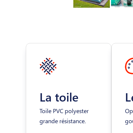
La toile
L
Toile PVC polyester
Opt
grande résistance.
gou