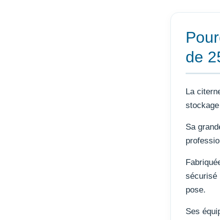
Pour
de 25
La citern
stockage e
Sa grande
professio
Fabriquée
sécurisé 
pose.
Ses équip