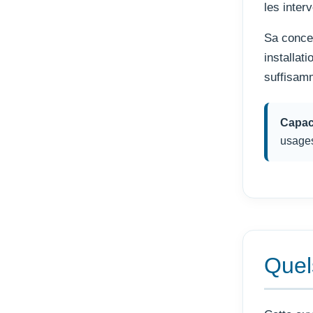
les inter
Sa concep
installat
suffisam
Capaci
usages
Quel