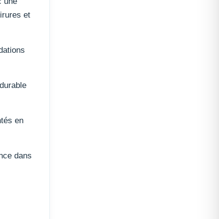
c une
irures et
dations
 durable
ntés en
ance dans