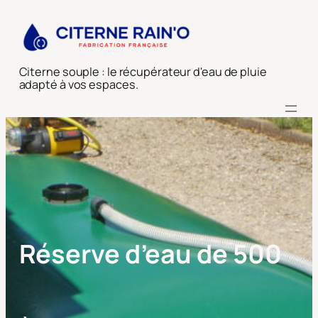
Aller
au
contenu
Citerne souple : le récupérateur d'eau de pluie
adapté à vos espaces.
Réserve d’eau de 500