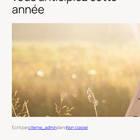
année
Écrit par
citerne_admin
dans
Non classé