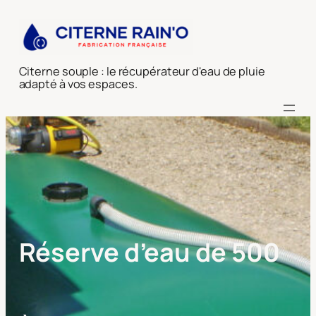
Aller
au
contenu
Citerne souple : le récupérateur d'eau de pluie
adapté à vos espaces.
Réserve d’eau de 500