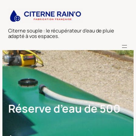
Aller
au
contenu
Citerne souple : le récupérateur d'eau de pluie
adapté à vos espaces.
Réserve d’eau de 500