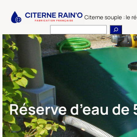
Aller
au
Citerne souple : le 
contenu
Rechercher
Réserve d’eau de 