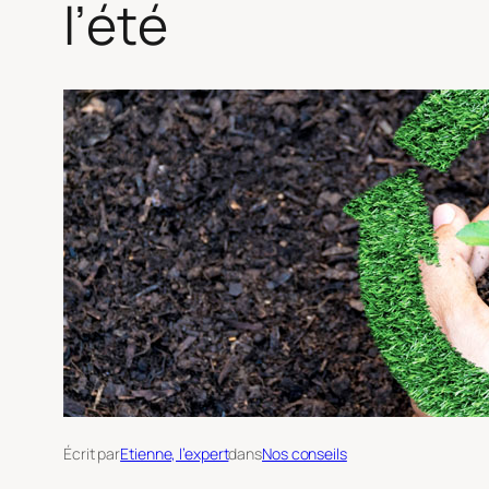
l’été
Écrit par
Etienne, l’expert
dans
Nos conseils