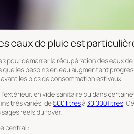
es eaux de pluie est particuliè
les pour démarrer la récupération des eaux de
dis que les besoins en eau augmentent progres
avant les pics de consommation estivaux.
 l’extérieur, en vide sanitaire ou dans certai
ns très variés, de
500 litres
à
30 000 litres
. C
usages réels du foyer.
le central :