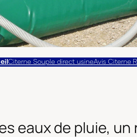
eil
Citerne Souple direct usine
Avis Citerne 
s eaux de pluie, un r