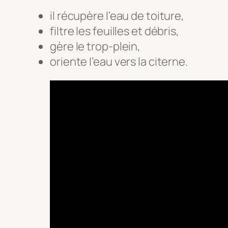
il récupère l’eau de toiture,
filtre les feuilles et débris,
gère le trop-plein,
oriente l’eau vers la citerne.