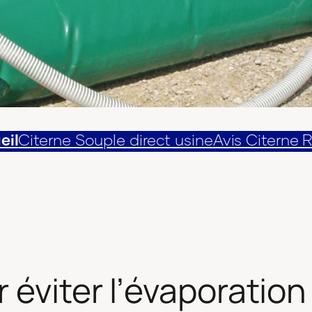
eil
Citerne Souple direct usine
Avis Citerne 
 éviter l’évaporation