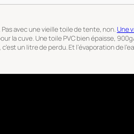
e
Pas avec une vieille toile de tente, non.
Une v
 pour la cuve. Une toile PVC bien épaisse, 90
’est un litre de perdu. Et l’évaporation de l’ea