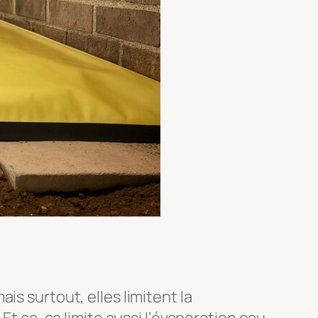
is surtout, elles limitent la
Et ça, ça limite aussi l’évaporation eau