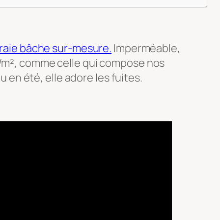
raie bâche sur-mesure.
Imperméable,
0g/m², comme celle qui compose nos
u en été, elle adore les fuites.