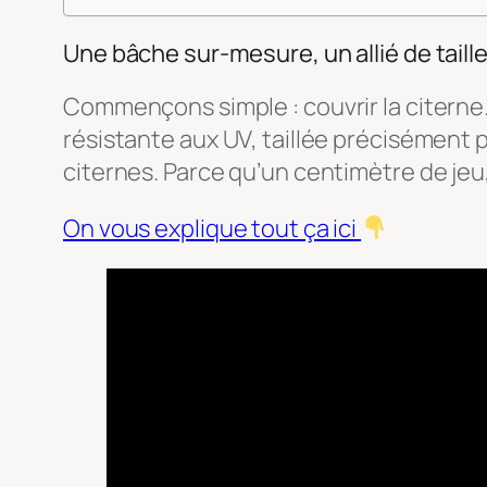
Une bâche sur-mesure, un allié de taill
Commençons simple : couvrir la citerne. 
résistante aux UV, taillée précisément
citernes. Parce qu’un centimètre de jeu, c
On vous explique tout ça ici