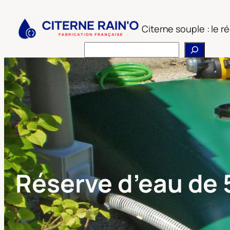
Aller
au
Citerne souple : le 
contenu
Rechercher
Réserve d’eau de 