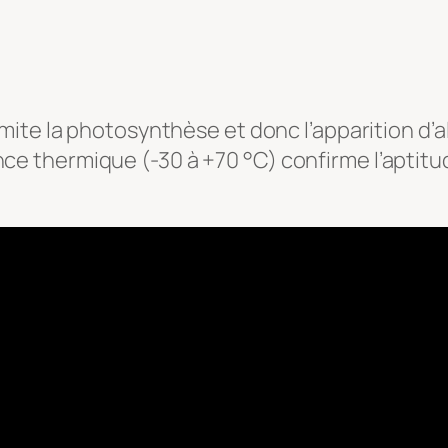
limite la photosynthèse et donc l’apparition d’
ance thermique (-30 à +70 °C) confirme l’aptit