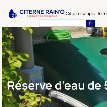
Aller
au
Citerne souple : le 
contenu
Rechercher
Réserve d’eau de 