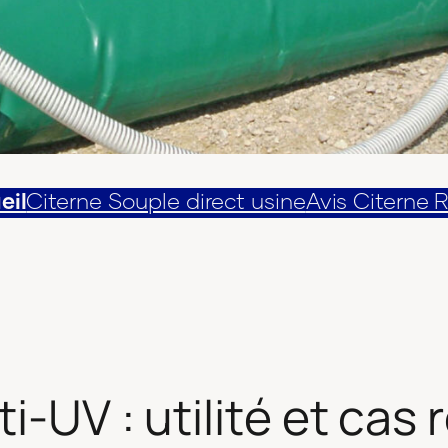
eil
Citerne Souple direct usine
Avis Citerne 
ti-UV : utilité et c