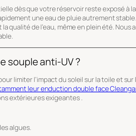
elle dès que votre réservoir reste exposé à la
 rapidement une eau de pluie autrement stable
 la qualité de l’eau, même en plein été. Nous al
able.
ne souple anti-UV ?
ur limiter l’impact du soleil sur la toile et su
tamment leur enduction double face Cleangard®
ons extérieures exigeantes .
es algues.