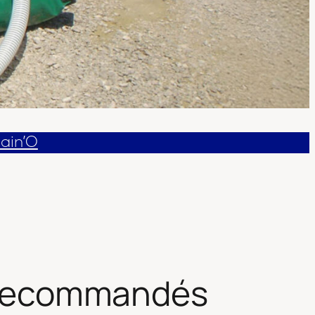
Rain’O
as recommandés