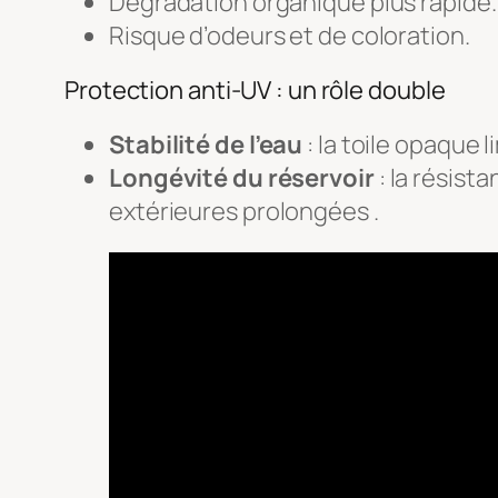
Dégradation organique plus rapide.
Risque d’odeurs et de coloration.
Protection anti-UV : un rôle double
Stabilité de l’eau
: la toile opaque 
Longévité du réservoir
: la résist
extérieures prolongées .