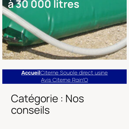
à 30 000 litres
Accueil
Citerne Souple direct usine
Avis Citerne Rain’O
Catégorie :
Nos
conseils