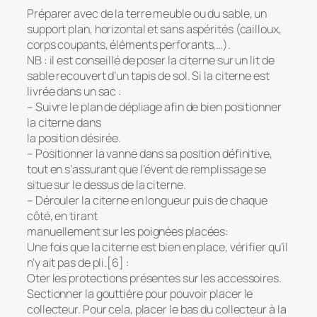
Préparer avec de la terre meuble ou du sable, un
support plan, horizontal et sans aspérités (cailloux,
corps coupants, éléments perforants,…).
NB : il est conseillé de poser la citerne sur un lit de
sable recouvert d’un tapis de sol. Si la citerne est
livrée dans un sac :
– Suivre le plan de dépliage afin de bien positionner
la citerne dans
la position désirée.
– Positionner la vanne dans sa position définitive,
tout en s’assurant que l’évent de remplissage se
situe sur le dessus de la citerne.
– Dérouler la citerne en longueur puis de chaque
côté, en tirant
manuellement sur les poignées placées:
Une fois que la citerne est bien en place, vérifier qu’il
n’y ait pas de pli.[6] :
Oter les protections présentes sur les accessoires.
Sectionner la gouttière pour pouvoir placer le
collecteur. Pour cela, placer le bas du collecteur à la