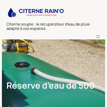
Aller
au
contenu
Citerne souple : le récupérateur d'eau de pluie
adapté à vos espaces.
Réserve d’eau de 500