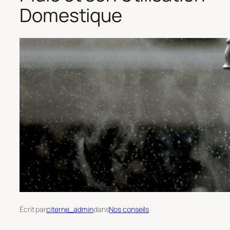
Domestique
Écrit par
citerne_admin
dans
Nos conseils