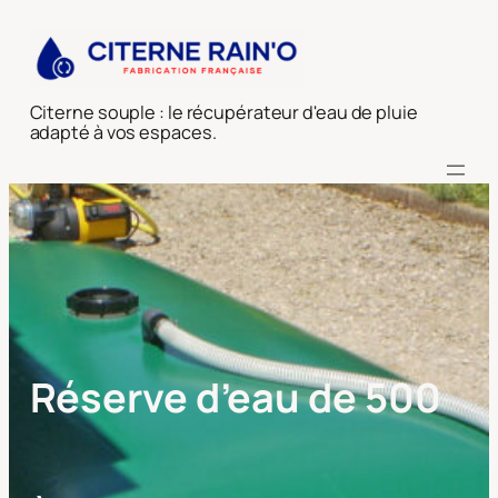
Aller
au
contenu
Citerne souple : le récupérateur d'eau de pluie
adapté à vos espaces.
Réserve d’eau de 500