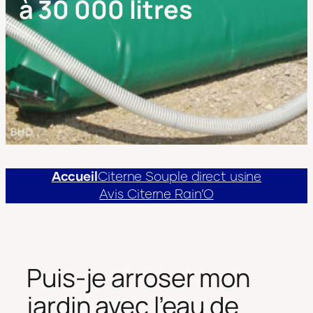
à 30 000 litres
Accueil
Citerne Souple direct usine
Avis Citerne Rain’O
Puis-je arroser mon
jardin avec l’eau de