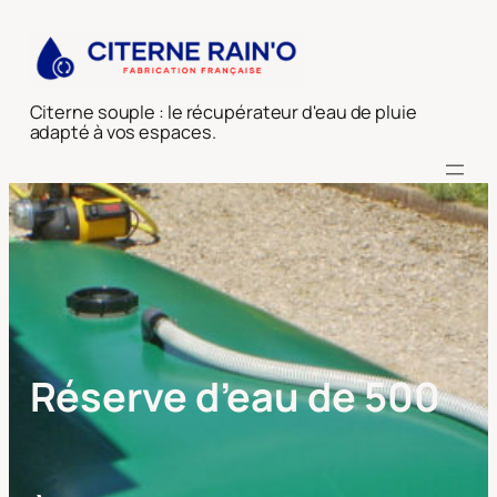
Aller
au
contenu
Citerne souple : le récupérateur d'eau de pluie
adapté à vos espaces.
Réserve d’eau de 500