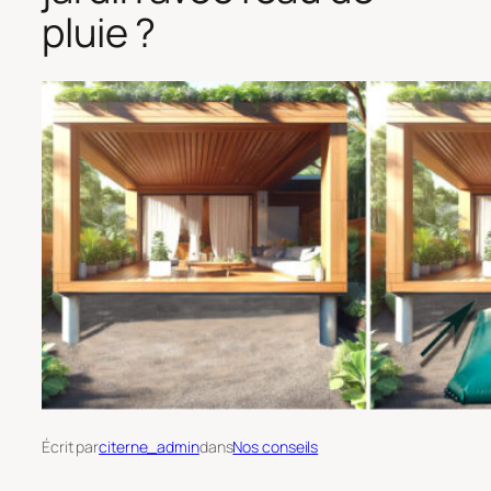
pluie ?
Écrit par
citerne_admin
dans
Nos conseils