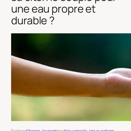
une eau propre et
durable ?
Écrit par
Etienne, l’expert
dans
Nos conseils
, 
Vos questions