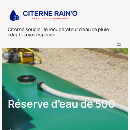
Aller
au
contenu
Citerne souple : le récupérateur d'eau de pluie
adapté à vos espaces.
Réserve d’eau de 500