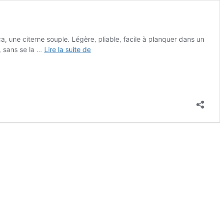
ça, une citerne souple. Légère, pliable, facile à planquer dans un
Peut-
b, sans se la …
Lire la suite de
on
enterrer
une
citerne
souple
pour
un
meilleur
stockage
?