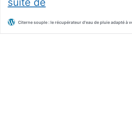
suite de
sur
la
facture
Citerne souple : le récupérateur d'eau de pluie adapté à 
d’eau
:
la
citerne
souple,
alliée
discrète
mais
redoutable