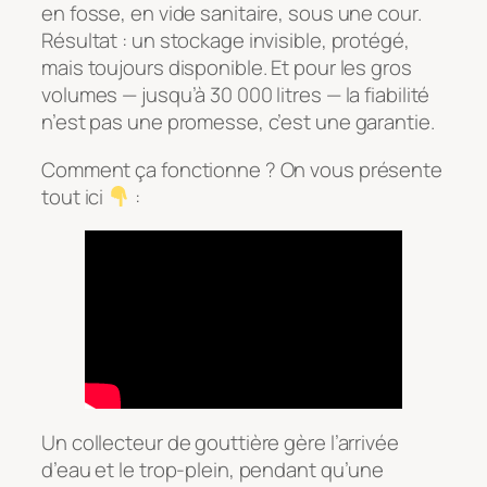
en fosse, en vide sanitaire, sous une cour.
Résultat : un stockage invisible, protégé,
mais toujours disponible. Et pour les gros
volumes — jusqu’à 30 000 litres — la fiabilité
n’est pas une promesse, c’est une garantie.
Comment ça fonctionne ? On vous présente
tout ici
:
Un collecteur de gouttière gère l’arrivée
d’eau et le trop-plein, pendant qu’une