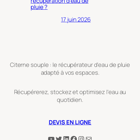
récupération d’eau de
pluie ?
17 juin 2026
Citerne souple : le récupérateur d'eau de pluie
adapté à vos espaces.
Récupérerez, stockez et optimisez l'eau au
quotidien.
DEVIS EN LIGNE
YouTube
Twitter
LinkedIn
Facebook
Instagram
E-mail