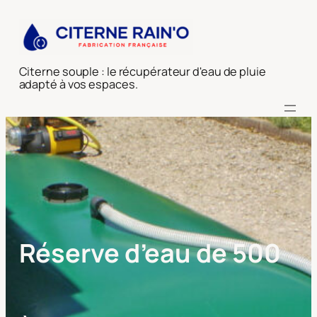
Aller
au
contenu
Citerne souple : le récupérateur d'eau de pluie
adapté à vos espaces.
Réserve d’eau de 500