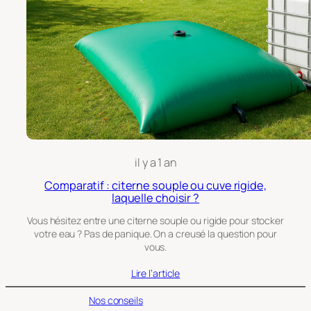
il y a 1 an
Comparatif : citerne souple ou cuve rigide,
laquelle choisir ?
Vous hésitez entre une citerne souple ou rigide pour stocker
votre eau ? Pas de panique. On a creusé la question pour
vous.
Lire l’article
Nos conseils