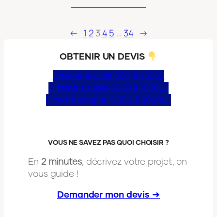
←
1
2
3
4
5
…
34
→
OBTENIR UN DEVIS
Citerne souple 500 à 4000L
Citerne souple 5000 à 10000L
Citerne souple 15000 à 30000L
VOUS NE SAVEZ PAS QUOI CHOISIR ?
En
2 minutes
, décrivez votre projet, on
vous guide !
Demander mon devis ➜