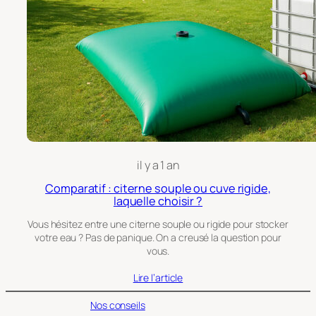
il y a 1 an
Comparatif : citerne souple ou cuve rigide,
laquelle choisir ?
Vous hésitez entre une citerne souple ou rigide pour stocker
votre eau ? Pas de panique. On a creusé la question pour
vous.
Lire l’article
Nos conseils